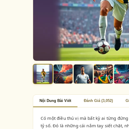
Nội Dung Bài Viết
Đánh Giá (3,052)
G
Có một điều thú vị mà bất kỳ ai từng đứng
tỷ số. Đó là những cái nắm tay siết chặt, 