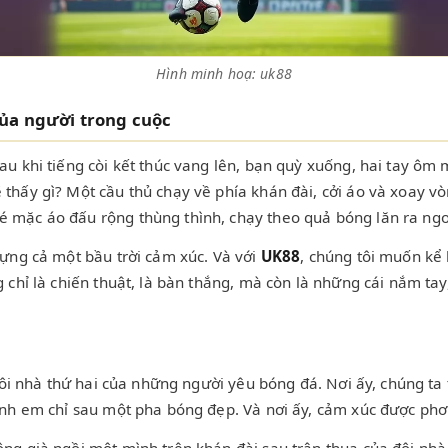
Hình minh hoạ: uk88
của người trong cuộc
u khi tiếng còi kết thúc vang lên, bạn quỳ xuống, hai tay ôm 
thấy gì? Một cầu thủ chạy về phía khán đài, cởi áo và xoay vò
 mặc áo đấu rộng thùng thình, chạy theo quả bóng lăn ra ngo
đựng cả một bầu trời cảm xúc. Và với
UK88
, chúng tôi muốn kể
g chỉ là chiến thuật, là bàn thắng, mà còn là những cái nắm ta
ngôi nhà thứ hai của những người yêu bóng đá. Nơi ấy, chúng ta
anh em chỉ sau một pha bóng đẹp. Và nơi ấy, cảm xúc được phơ