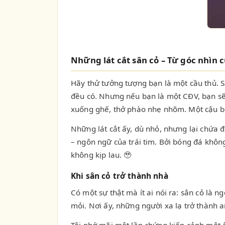
Những lát cắt sân cỏ – Từ góc nhìn 
Hãy thử tưởng tượng bạn là một cầu thủ. Sa
đều có. Nhưng nếu bạn là một CĐV, bạn sẽ 
xuống ghế, thở phào nhẹ nhõm. Một cậu bé
Những lát cắt ấy, dù nhỏ, nhưng lại chứa 
– ngôn ngữ của trái tim. Bởi bóng đá khôn
không kịp lau. 🥹
Khi sân cỏ trở thành nhà
Có một sự thật mà ít ai nói ra: sân cỏ là 
mỏi. Nơi ấy, những người xa lạ trở thành 