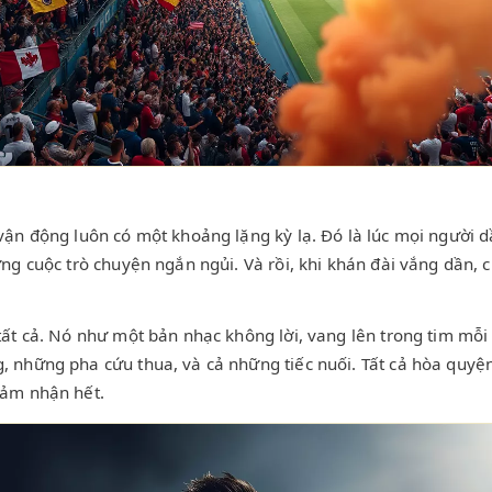
vận động luôn có một khoảng lặng kỳ lạ. Đó là lúc mọi người dầ
ng cuộc trò chuyện ngắn ngủi. Và rồi, khi khán đài vắng dần, c
tất cả. Nó như một bản nhạc không lời, vang lên trong tim mỗi
, những pha cứu thua, và cả những tiếc nuối. Tất cả hòa quyệ
cảm nhận hết.