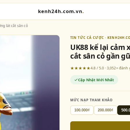
kenh24h.com.vn
.
ng lát cắt sân cỏ
TIN TỨC CÁ CƯỢC · KENH24H.C
UK88 kể lại cảm 
cắt sân cỏ gần gũ
★★★★★
4.8 / 5.0 · 3,052+ đánh
Cập Nhật Mới Nhất
MỨC NẠP THAM KHẢO
100.000₫
200.000₫
500.