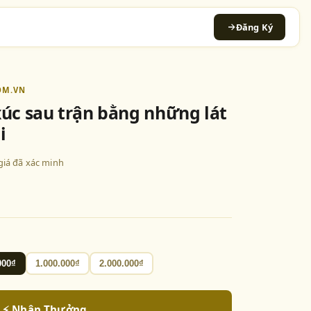
Đăng Ký
OM.VN
xúc sau trận bằng những lát
i
 giá đã xác minh
000₫
1.000.000₫
2.000.000₫
⚡ Nhận Thưởng