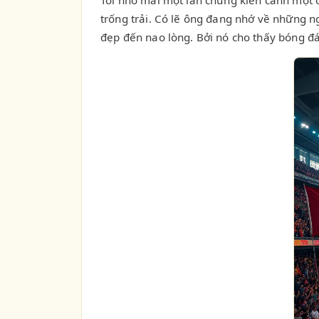
Tôi nhớ mãi một lần chứng kiến cảnh một ô
trống trải. Có lẽ ông đang nhớ về những n
đẹp đến nao lòng. Bởi nó cho thấy bóng đá 