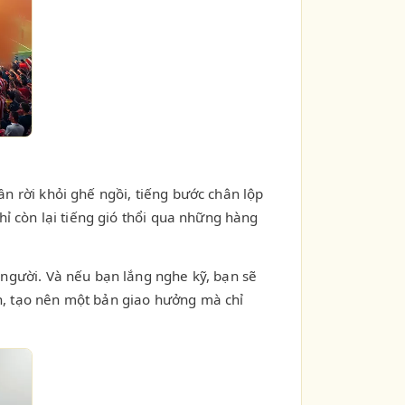
n rời khỏi ghế ngồi, tiếng bước chân lộp
hỉ còn lại tiếng gió thổi qua những hàng
 người. Và nếu bạn lắng nghe kỹ, bạn sẽ
n, tạo nên một bản giao hưởng mà chỉ