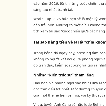
vào năm 2026, tôi tin rằng cuộc chiến thú
sáng tạo nhất tranh tài.
World Cup 2026 hứa hẹn sẽ là một kỳ World
dàn trải hơn. Nhưng có một điều không tha
tích xem tại sao “cuộc chiến giữa các hàng
Tại sao hàng tiền vệ lại là “chìa khó
Trong bóng đá ngày nay, pressing tầm cao 
không có người kết nối giữa phòng ngự và t
độ trận đấu, kiểm soát bóng và tạo ra nhữ
Những “kiến trúc sư” thầm lặng
Hãy nghĩ về những ngôi sao như Luka Modr
đọc trận đấu tốt nhất. Một đường chuyền ch
của một thế hệ tiền vệ mới, với kỹ thuật c
Ví dụ, tuyển Anh đang sở hữu Jude Bellin