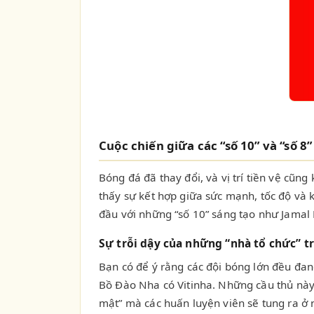
Cuộc chiến giữa các “số 10” và “số 8”
Bóng đá đã thay đổi, và vị trí tiền vệ cũn
thấy sự kết hợp giữa sức mạnh, tốc độ và k
đầu với những “số 10” sáng tạo như Jamal
Sự trỗi dậy của những “nhà tổ chức” t
Bạn có để ý rằng các đội bóng lớn đều đan
Bồ Đào Nha có Vitinha. Những cầu thủ này 
mật” mà các huấn luyện viên sẽ tung ra ở 