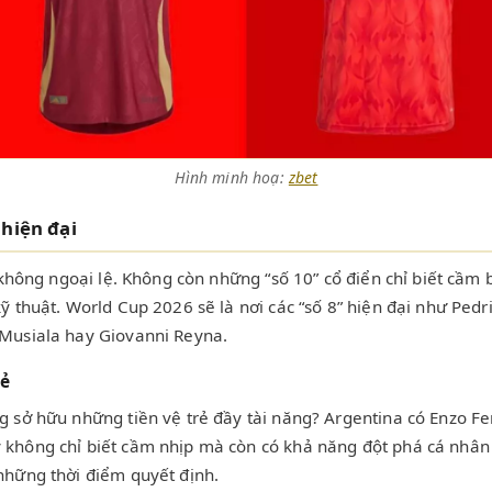
Hình minh hoạ:
zbet
 hiện đại
g không ngoại lệ. Không còn những “số 10” cổ điển chỉ biết cầm
ỹ thuật. World Cup 2026 sẽ là nơi các “số 8” hiện đại như Pedr
 Musiala hay Giovanni Reyna.
rẻ
g sở hữu những tiền vệ trẻ đầy tài năng? Argentina có Enzo F
không chỉ biết cầm nhịp mà còn có khả năng đột phá cá nhân x
những thời điểm quyết định.