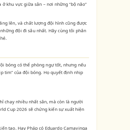
à ở khu vực giữa sân – nơi những “bộ não”
ăng lên, và chất lượng đội hình cũng được
 những đội đi sâu nhất. Hãy cùng tôi phân
nhé.
đội bóng có thể phòng ngự tốt, nhưng nếu
ịp tim” của đội bóng. Họ quyết định nhịp
ỉ chạy nhiều nhất sân, mà còn là người
World Cup 2026 sẽ chứng kiến sự xuất hiện
à kiến tạo. Hay Pháp có Eduardo Camavinga