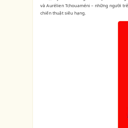
và Aurélien Tchouaméni – những người trẻ
chiến thuật siêu hạng.