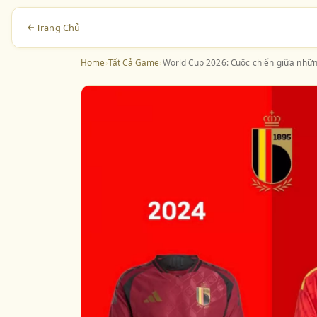
Trang Chủ
Home
›
Tất Cả Game
›
World Cup 2026: Cuộc chiến giữa nhữn