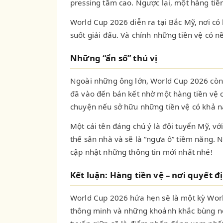
pressing tầm cao. Ngược lại, một hàng tiền
World Cup 2026 diễn ra tại Bắc Mỹ, nơi có k
suốt giải đấu. Và chính những tiền vệ có nề
Những “ẩn số” thú vị
Ngoài những ông lớn, World Cup 2026 còn 
đã vào đến bán kết nhờ một hàng tiền vệ 
chuyện nếu sở hữu những tiền vệ có khả nă
Một cái tên đáng chú ý là đội tuyển Mỹ, v
thế sân nhà và sẽ là “ngựa ô” tiềm năng
cập nhật những thông tin mới nhất nhé!
Kết luận: Hàng tiền vệ – nơi quyết 
World Cup 2026 hứa hẹn sẽ là một kỳ Worl
thông minh và những khoảnh khắc bùng nổ t