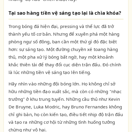
Tại sao hàng tiền vệ sáng tạo lại là chìa khóa?
Trong bóng đá hiện đại, pressing và thể lực đã trở
thành yếu tố cơ bản. Nhưng để xuyên phá một hàng
phòng ngự số đông, bạn cần một thứ gì đó đặc biệt
hơn: sự sáng tạo. Một đường chuyền xé toang hàng
thủ, một pha xử lý bóng bất ngờ, hay một khoảnh
khắc thiên tài để thay đổi cục diện trận đấu. Đó chính
là lúc những tiền vệ sáng tạo lên tiếng.
Hãy nhìn vào những đội bóng lớn. Họ không chỉ sở
hữu những tiền đạo xuất sắc, mà còn có những "nhạc
trưởng" ở khu trung tuyến. Những cầu thủ như Kevin
De Bruyne, Luka Modric, hay Bruno Fernandes không
chỉ ghi bàn, họ còn kiến tạo, điều tiết nhịp độ trận đấu
và tạo ra những cơ hội từ những tình huống tưởng
chừng như vô hại.