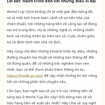
Lời kết: Hành trình đến với những điều vĩ đại
World Cup 2026 không chỉ là một giải đấu bóng đá,
nó là một bức tranh toàn cảnh về sự tiến hóa của
chiến thuật, nơi những hàng tiền vệ sáng tạo sẽ đóng
vai trò trung tâm. Họ là những nghệ sĩ, những chiến
binh và những thiên tài trên sân cỏ. Cuộc chiến giữa
họ sẽ định hình nên nhà vô địch.
Hãy cùng chờ đón những khoảnh khắc kỳ diệu, những
đường chuyền ma thuật và những bàn thắng để đời.
Và đừng quên, để có những trải nghiệm trọn vẹn
nhất, bạn có thể tham khảo thêm thông tin tại
https://five88.gr.com/
để cập nhật những tin tức nóng
hổi và những phân tích chuyên sâu.
Còn bạn, bạn nghĩ sao về vai trò của những tiền vệ
sáng tạo ở World Cup lần này? Đội bóng nào sẽ sở
hữu hàng tiền vệ xuất sắc nhất? Hãy chia sẻ suy nghĩ