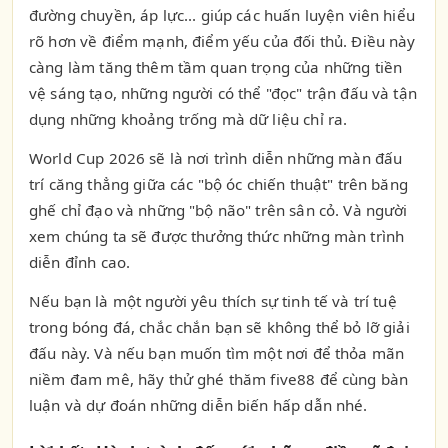
đường chuyền, áp lực... giúp các huấn luyện viên hiểu
rõ hơn về điểm mạnh, điểm yếu của đối thủ. Điều này
càng làm tăng thêm tầm quan trọng của những tiền
vệ sáng tạo, những người có thể "đọc" trận đấu và tận
dụng những khoảng trống mà dữ liệu chỉ ra.
World Cup 2026 sẽ là nơi trình diễn những màn đấu
trí căng thẳng giữa các "bộ óc chiến thuật" trên băng
ghế chỉ đạo và những "bộ não" trên sân cỏ. Và người
xem chúng ta sẽ được thưởng thức những màn trình
diễn đỉnh cao.
Nếu bạn là một người yêu thích sự tinh tế và trí tuệ
trong bóng đá, chắc chắn bạn sẽ không thể bỏ lỡ giải
đấu này. Và nếu bạn muốn tìm một nơi để thỏa mãn
niềm đam mê, hãy thử ghé thăm five88 để cùng bàn
luận và dự đoán những diễn biến hấp dẫn nhé.