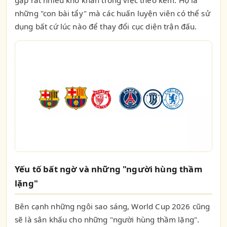
những "con bài tẩy" mà các huấn luyện viên có thể sử
dụng bất cứ lúc nào để thay đổi cục diện trận đấu.
Yếu tố bất ngờ và những "người hùng thầm
lặng"
Bên cạnh những ngôi sao sáng, World Cup 2026 cũng
sẽ là sân khấu cho những "người hùng thầm lặng".