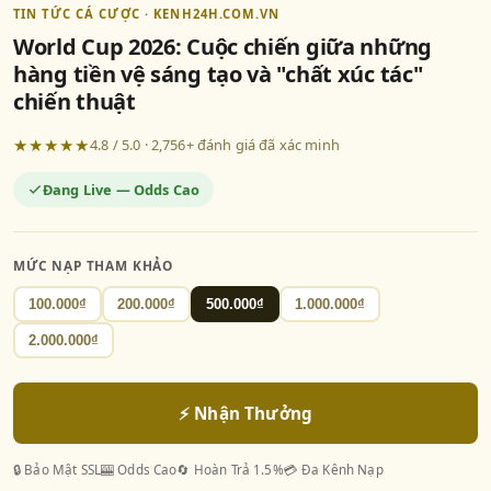
TIN TỨC CÁ CƯỢC · KENH24H.COM.VN
World Cup 2026: Cuộc chiến giữa những
hàng tiền vệ sáng tạo và "chất xúc tác"
chiến thuật
★★★★★
4.8 / 5.0 · 2,756+ đánh giá đã xác minh
Đang Live — Odds Cao
MỨC NẠP THAM KHẢO
100.000₫
200.000₫
500.000₫
1.000.000₫
2.000.000₫
⚡ Nhận Thưởng
🔒 Bảo Mật SSL
🎰 Odds Cao
🔄 Hoàn Trả 1.5%
💳 Đa Kênh Nạp