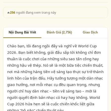
🔥
256
người đang xem trang này
Nội Dung Bài Viết
Đánh Giá (2,756)
Giao Dịch
Chào bạn, tôi đang ngồi đây và nghĩ về World Cup
2026. Bạn biết không, giải đấu sắp tới không chỉ đơn
thuần là cuộc chơi của những siêu sao tấn công hay
những hậu vệ thép. Nó sẽ là một bữa tiệc chiến thuật,
nơi mà những hàng tiền vệ sáng tạo thực sự trở thành
linh hồn của trận đấu. Hãy tưởng tượng một dàn nhạc
giao hưởng, nơi mỗi nhạc cụ đều quan trọng, nhưng
người chỉ huy dàn nhạc – tiền vệ sáng tạo – mới là
người quyết định bản nhạc có hay hay không. World
Cup 2026 hứa hẹn sẽ là cuộc chiến khốc liệt giữa
những "bộ não" chiến thuật này.