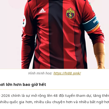
Hình minh hoạ:
https://hi88.pink/
hơi lớn hơn bao giờ hết
2026 chính là sự mở rộng lên 48 đội tuyển tham dự, tăng thêm
 nhiều quốc gia hơn, nhiều câu chuyện hơn và nhiều bất ngờ hơ