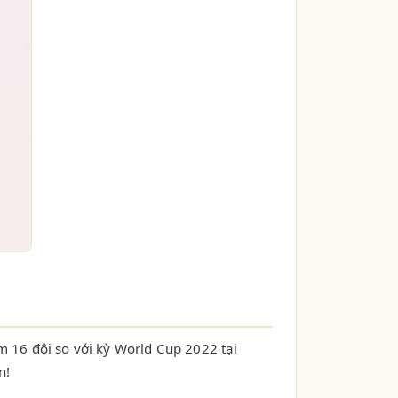
 16 đội so với kỳ World Cup 2022 tại
n!