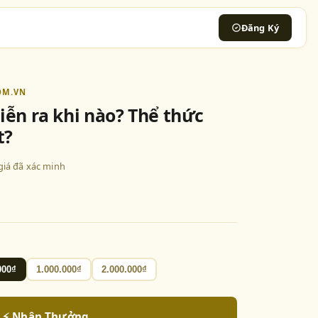
Đăng Ký
OM.VN
iễn ra khi nào? Thể thức
t?
 giá đã xác minh
000₫
1.000.000₫
2.000.000₫
⚡ Nhận Thưởng