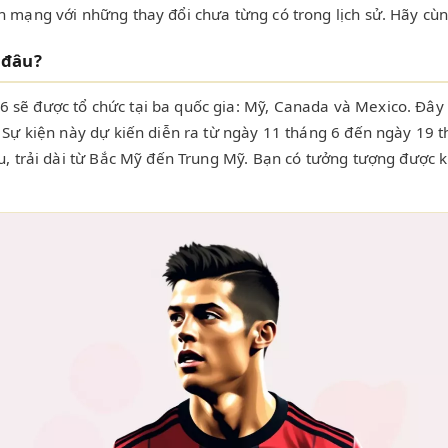
h mạng với những thay đổi chưa từng có trong lịch sử. Hãy cù
 đâu?
ẽ được tổ chức tại ba quốc gia: Mỹ, Canada và Mexico. Đây là
. Sự kiện này dự kiến diễn ra từ ngày 11 tháng 6 đến ngày 19
u, trải dài từ Bắc Mỹ đến Trung Mỹ. Bạn có tưởng tượng được k