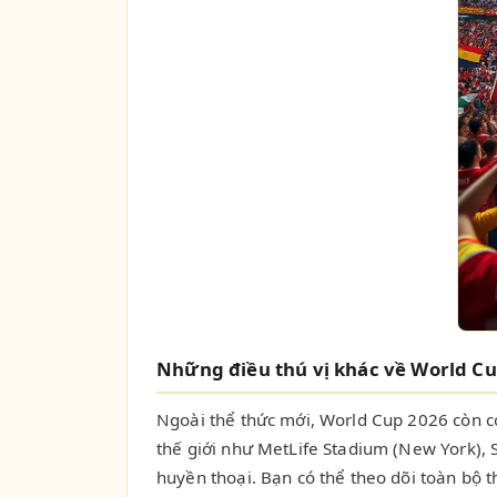
Những điều thú vị khác về World C
Ngoài thể thức mới, World Cup 2026 còn có
thế giới như MetLife Stadium (New York), 
huyền thoại. Bạn có thể theo dõi toàn bộ th