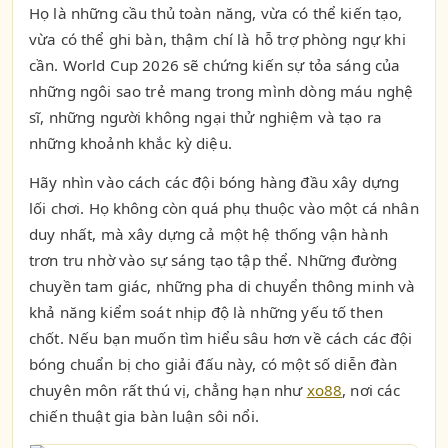
Họ là những cầu thủ toàn năng, vừa có thể kiến tạo,
vừa có thể ghi bàn, thậm chí là hỗ trợ phòng ngự khi
cần. World Cup 2026 sẽ chứng kiến sự tỏa sáng của
những ngôi sao trẻ mang trong mình dòng máu nghệ
sĩ, những người không ngại thử nghiệm và tạo ra
những khoảnh khắc kỳ diệu.
Hãy nhìn vào cách các đội bóng hàng đầu xây dựng
lối chơi. Họ không còn quá phụ thuộc vào một cá nhân
duy nhất, mà xây dựng cả một hệ thống vận hành
trơn tru nhờ vào sự sáng tạo tập thể. Những đường
chuyền tam giác, những pha di chuyển thông minh và
khả năng kiểm soát nhịp độ là những yếu tố then
chốt. Nếu bạn muốn tìm hiểu sâu hơn về cách các đội
bóng chuẩn bị cho giải đấu này, có một số diễn đàn
chuyên môn rất thú vị, chẳng hạn như
xo88
, nơi các
chiến thuật gia bàn luận sôi nổi.