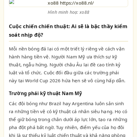
Hình minh hoạ: xo88
Cuộc chiến chiến thuật: Ai sẽ là bậc thầy kiểm
soát nhịp độ?
Mỗi nền bóng đá lại có một triết lý riêng về cách vận
hành hàng tiền vệ. Người Nam Mỹ ưa thích sự kỹ
thuật, ngẫu hứng. Người châu Âu lại đề cao tính kỷ
luật và tổ chức. Cuộc đối đầu giữa các trường phái
này tại World Cup 2026 hứa hẹn sẽ vô cùng hấp dẫn.
Trường phái kỹ thuật Nam Mỹ
Các đội bóng như Brazil hay Argentina luôn sản sinh
ra những tiền vệ có kỹ thuật cá nhân siêu hạng. Họ có
thể giữ bóng trong chân dưới áp lực lớn, tạo ra những
pha đột phá bất ngờ. Tuy nhiên, điểm yếu của họ đôi
khi là sự thiếu kỷ luật chiến thuật và khả năng phòng