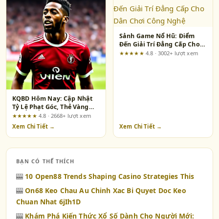
Sảnh Game Nổ Hũ: Điểm
Đến Giải Trí Đẳng Cấp Cho
Dân Chơi Công Nghệ
★★★★★
4.8 · 3002+ lượt xem
KQBD Hôm Nay: Cập Nhật
Tỷ Lệ Phạt Góc, Thẻ Vàng
Chuẩn Xác Nhất
★★★★★
4.8 · 2668+ lượt xem
Xem Chi Tiết →
Xem Chi Tiết →
BẠN CÓ THỂ THÍCH
🎰
10 Open88 Trends Shaping Casino Strategies This
🎰
On68 Keo Chau Au Chinh Xac Bi Quyet Doc Keo
Chuan Nhat 6jIh1D
🎰
Khám Phá Kiến Thức Xổ Số Dành Cho Người Mới: