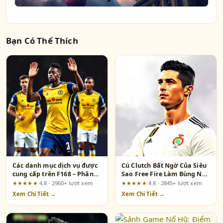
Bạn Có Thể Thích
Các danh mục dịch vụ được
Cú Clutch Bất Ngờ Của Siêu
cung cấp trên F168 – Phân
Sao Free Fire Làm Bùng Nổ
tích từ chuyên gia 10 năm
VIC88: Đánh Giá Trải
★★★★★
4.8 · 2960+ lượt xem
★★★★★
4.8 · 2845+ lượt xem
Nghiệm Người Dùng
Xem Chi Tiết →
Xem Chi Tiết →