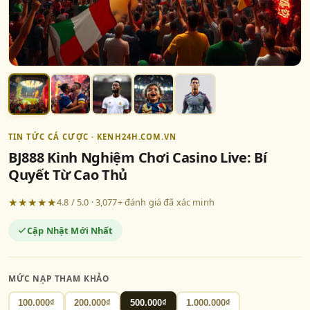
TIN TỨC CÁ CƯỢC · KENH24H.COM.VN
BJ888 Kinh Nghiệm Chơi Casino Live: Bí
Quyết Từ Cao Thủ
★★★★★
4.8 / 5.0 · 3,077+ đánh giá đã xác minh
Cập Nhật Mới Nhất
MỨC NẠP THAM KHẢO
100.000₫
200.000₫
500.000₫
1.000.000₫