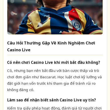
Câu Hỏi Thường Gặp Về Kinh Nghiệm Chơi
Casino Live
Có nên chơi Casino Live khi mới bắt đầu không?
Có, nhưng bạn nên bắt đầu với bàn cược thấp và trò
chơi đơn giản như Baccarat. Học luật chơi kỹ lưỡng và
đặt giới hạn vốn trước khi tham gia để tránh rủi ro
không đáng có.
Làm sao để nhận biết sảnh Casino Live uy tín?
Kiểm tra giấy phép hoạt động, đánh giá từ người chơi