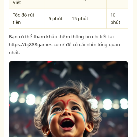
Việt
Tốc độ rút
10
5 phút
15 phút
tiền
phút
Bạn có thể tham khảo thêm thông tin chi tiết tại
https://bj888games.com/ để có cái nhìn tổng quan
nhất.