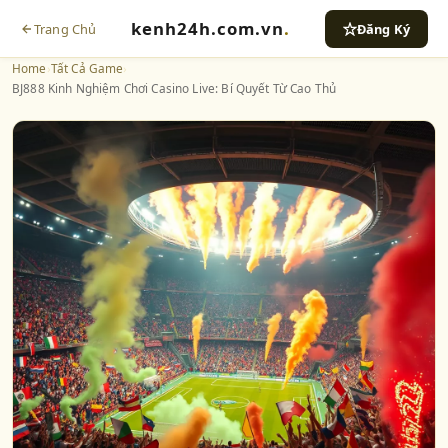
kenh24h.com.vn
.
Trang Chủ
Đăng Ký
Home
›
Tất Cả Game
›
BJ888 Kinh Nghiệm Chơi Casino Live: Bí Quyết Từ Cao Thủ