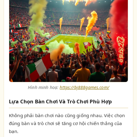
Hình minh hoạ:
https://bj888games.com/
Lựa Chọn Bàn Chơi Và Trò Chơi Phù Hợp
Không phải bàn chơi nào cũng giống nhau. Việc chọn
đúng bàn và trò chơi sẽ tăng cơ hội chiến thắng của
bạn.