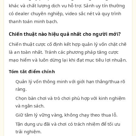
khác và chất lượng dịch vụ hỗ trợ. Sảnh uy tín thường
có dealer chuyên nghiệp, video sắc nét và quy trình
thanh toán minh bạch.
Chiến thuật nào hiệu quả nhất cho người mới?
Chiến thuật cược cố định kết hợp quản lý vốn chặt chẽ
là an toàn nhất. Tránh các phương pháp tăng cược
mạo hiểm và luôn dừng lại khi đạt mục tiêu lợi nhuận.
Tóm tắt điểm chính
Quản lý vốn thông minh với giới hạn thắng/thua rõ
ràng.
Chọn bàn chơi và trò chơi phù hợp với kinh nghiệm
và ngân sách.
Giữ tâm lý vững vàng, không chạy theo thua lỗ.
Tận dụng ưu đãi và chơi có trách nhiệm để tối ưu
trải nghiệm.