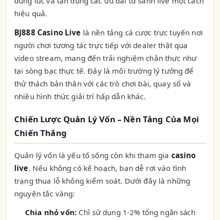
đúng lúc và tận dụng các ưu đãi từ sảnh live một cách
hiệu quả.
BJ888 Casino Live
là nền tảng cá cược trực tuyến nơi
người chơi tương tác trực tiếp với dealer thật qua
video stream, mang đến trải nghiệm chân thực như
tại sòng bạc thực tế. Đây là môi trường lý tưởng để
thử thách bản thân với các trò chơi bài, quay số và
nhiều hình thức giải trí hấp dẫn khác.
Chiến Lược Quản Lý Vốn – Nền Tảng Của Mọi
Chiến Thắng
Quản lý vốn là yếu tố sống còn khi tham gia
casino
live
. Nếu không có kế hoạch, bạn dễ rơi vào tình
trạng thua lỗ không kiểm soát. Dưới đây là những
nguyên tắc vàng:
Chia nhỏ vốn:
Chỉ sử dụng 1-2% tổng ngân sách