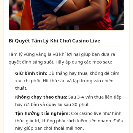
Bí Quyết Tâm Lý Khi Chơi Casino Live
Tâm lý vững vàng là vũ khí lợi hại giúp bạn đưa ra
quyết định sáng suốt. Hãy áp dụng các mẹo sau:
Giữ bình tĩnh:
Dù thắng hay thua, không để cảm
xúc chi phối. Hít thở sâu và tập trung vào chiến
thuật.
Không chạy theo thua:
Sau 3-4 ván thua liên tiếp,
hãy rời bàn và quay lại sau 30 phút.
Tận hưởng trải nghiệm:
Coi casino live như hình
thức giải trí, không phải cách kiếm tiền nhanh. Điều
này giúp bạn chơi thoải mái hơn.