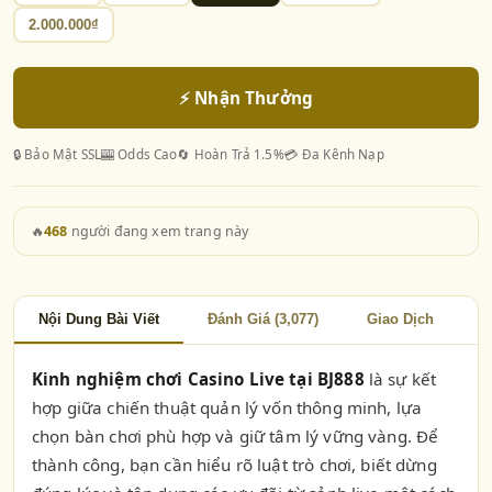
2.000.000₫
⚡ Nhận Thưởng
🔒 Bảo Mật SSL
🎰 Odds Cao
🔄 Hoàn Trả 1.5%
💳 Đa Kênh Nạp
🔥
468
người đang xem trang này
Nội Dung Bài Viết
Đánh Giá (3,077)
Giao Dịch
Kinh nghiệm chơi Casino Live tại BJ888
là sự kết
hợp giữa chiến thuật quản lý vốn thông minh, lựa
chọn bàn chơi phù hợp và giữ tâm lý vững vàng. Để
thành công, bạn cần hiểu rõ luật trò chơi, biết dừng