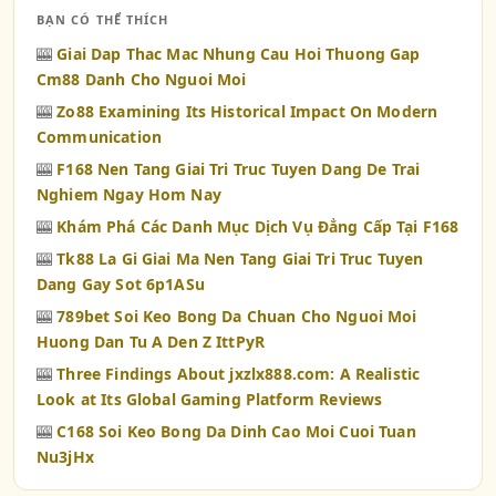
BẠN CÓ THỂ THÍCH
🎰
Giai Dap Thac Mac Nhung Cau Hoi Thuong Gap
Cm88 Danh Cho Nguoi Moi
🎰
Zo88 Examining Its Historical Impact On Modern
Communication
🎰
F168 Nen Tang Giai Tri Truc Tuyen Dang De Trai
Nghiem Ngay Hom Nay
🎰
Khám Phá Các Danh Mục Dịch Vụ Đẳng Cấp Tại F168
🎰
Tk88 La Gi Giai Ma Nen Tang Giai Tri Truc Tuyen
Dang Gay Sot 6p1ASu
🎰
789bet Soi Keo Bong Da Chuan Cho Nguoi Moi
Huong Dan Tu A Den Z IttPyR
🎰
Three Findings About jxzlx888.com: A Realistic
Look at Its Global Gaming Platform Reviews
🎰
C168 Soi Keo Bong Da Dinh Cao Moi Cuoi Tuan
Nu3jHx