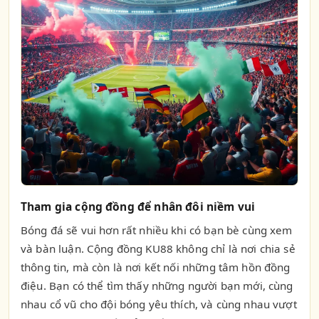
Tham gia cộng đồng để nhân đôi niềm vui
Bóng đá sẽ vui hơn rất nhiều khi có bạn bè cùng xem
và bàn luận. Cộng đồng KU88 không chỉ là nơi chia sẻ
thông tin, mà còn là nơi kết nối những tâm hồn đồng
điệu. Bạn có thể tìm thấy những người bạn mới, cùng
nhau cổ vũ cho đội bóng yêu thích, và cùng nhau vượt