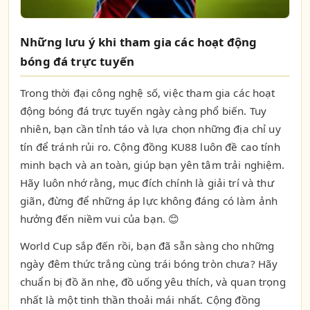
Những lưu ý khi tham gia các hoạt động
bóng đá trực tuyến
Trong thời đại công nghệ số, việc tham gia các hoạt
động bóng đá trực tuyến ngày càng phổ biến. Tuy
nhiên, bạn cần tỉnh táo và lựa chọn những địa chỉ uy
tín để tránh rủi ro. Cộng đồng KU88 luôn đề cao tính
minh bạch và an toàn, giúp bạn yên tâm trải nghiệm.
Hãy luôn nhớ rằng, mục đích chính là giải trí và thư
giãn, đừng để những áp lực không đáng có làm ảnh
hưởng đến niềm vui của bạn. 😊
World Cup sắp đến rồi, bạn đã sẵn sàng cho những
ngày đêm thức trắng cùng trái bóng tròn chưa? Hãy
chuẩn bị đồ ăn nhẹ, đồ uống yêu thích, và quan trọng
nhất là một tinh thần thoải mái nhất. Cộng đồng