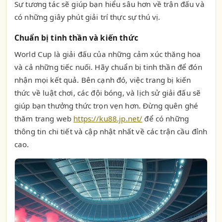
Sự tương tác sẽ giúp bạn hiểu sâu hơn về trận đấu và
có những giây phút giải trí thực sự thú vị.
Chuẩn bị tinh thần và kiến thức
World Cup là giải đấu của những cảm xúc thăng hoa
và cả những tiếc nuối. Hãy chuẩn bị tinh thần để đón
nhận mọi kết quả. Bên cạnh đó, việc trang bị kiến
thức về luật chơi, các đội bóng, và lịch sử giải đấu sẽ
giúp bạn thưởng thức trọn vẹn hơn. Đừng quên ghé
thăm trang web
https://ku88.jp.net/
để có những
thông tin chi tiết và cập nhật nhất về các trận cầu đỉnh
cao.