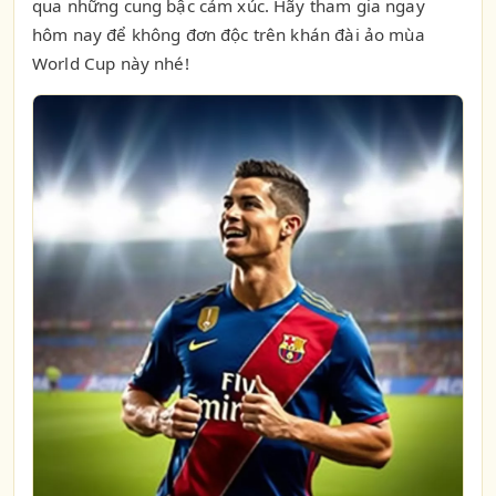
qua những cung bậc cảm xúc. Hãy tham gia ngay
hôm nay để không đơn độc trên khán đài ảo mùa
World Cup này nhé!