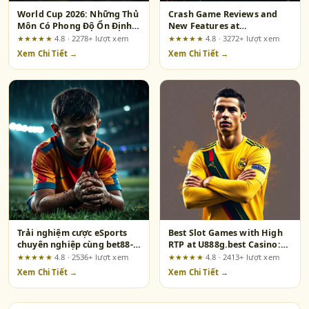
World Cup 2026: Những Thủ
Crash Game Reviews and
Môn Có Phong Độ Ổn Định
New Features at
Nhất Hiện Nay
ad88.black: A Long-Time
★★★★★
4.8 · 2278+ lượt xem
★★★★★
4.8 · 3272+ lượt xem
User's Perspective
Xem Chi Tiết →
Xem Chi Tiết →
Trải nghiệm cược eSports
Best Slot Games with High
chuyên nghiệp cùng bet88-
RTP at U888g.best Casino:
vl.com: Kỳ vọng và thực tế
Rules, Odds, and Volatility
★★★★★
4.8 · 2536+ lượt xem
★★★★★
4.8 · 2413+ lượt xem
cần kiểm chứng
Explained
Xem Chi Tiết →
Xem Chi Tiết →