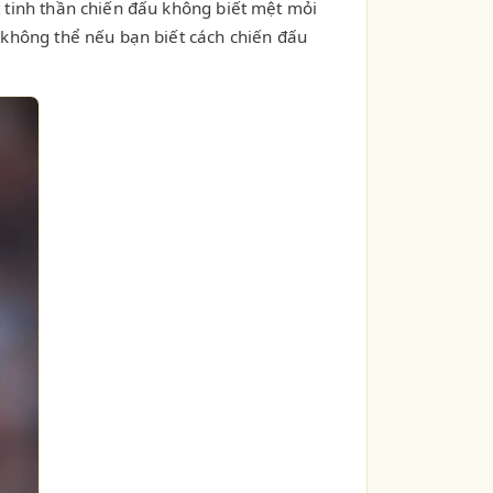
 tinh thần chiến đấu không biết mệt mỏi
 không thể nếu bạn biết cách chiến đấu