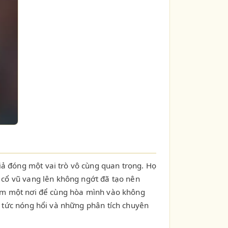
ả đóng một vai trò vô cùng quan trọng. Họ
 cổ vũ vang lên không ngớt đã tạo nên
tìm một nơi để cùng hòa mình vào không
n tức nóng hổi và những phân tích chuyên