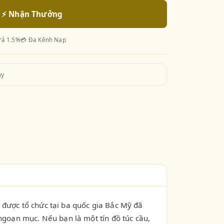
⚡ Nhận Thưởng
rả 1.5%
💳 Đa Kênh Nạp
ày
được tổ chức tại ba quốc gia Bắc Mỹ đã
ngoạn mục. Nếu bạn là một tín đồ túc cầu,