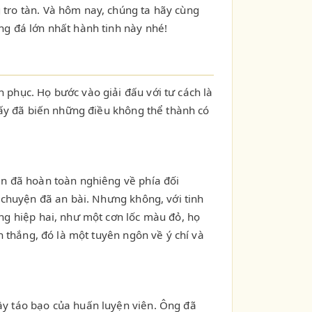
 tro tàn. Và hôm nay, chúng ta hãy cùng
ng đá lớn nhất hành tinh này nhé!
 phục. Họ bước vào giải đấu với tư cách là
g ấy đã biến những điều không thể thành có
ận đã hoàn toàn nghiêng về phía đối
 chuyện đã an bài. Nhưng không, với tinh
ng hiệp hai, như một cơn lốc màu đỏ, họ
n thắng, đó là một tuyên ngôn về ý chí và
ầy táo bạo của huấn luyện viên. Ông đã