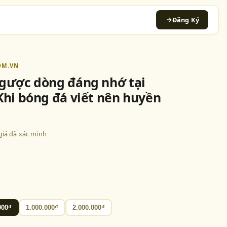
Đăng Ký
OM.VN
ngược dòng đáng nhớ tại
Khi bóng đá viết nên huyền
 giá đã xác minh
000₫
1.000.000₫
2.000.000₫