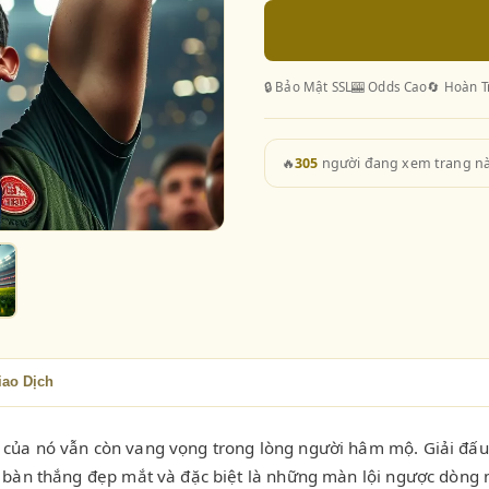
🔒 Bảo Mật SSL
🎰 Odds Cao
🔄 Hoàn T
🔥
305
người đang xem trang n
iao Dịch
của nó vẫn còn vang vọng trong lòng người hâm mộ. Giải đấu 
 bàn thắng đẹp mắt và đặc biệt là những màn lội ngược dòng 