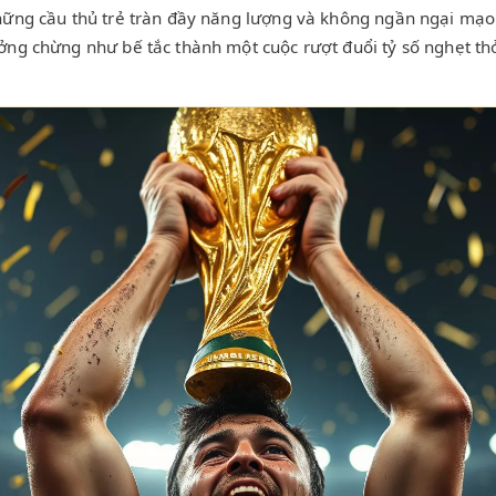
những cầu thủ trẻ tràn đầy năng lượng và không ngần ngại mạo h
ưởng chừng như bế tắc thành một cuộc rượt đuổi tỷ số nghẹt th