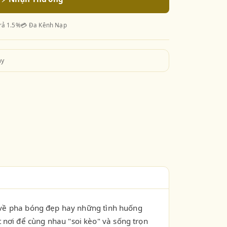
rả 1.5%
💳 Đa Kênh Nạp
ày
n về pha bóng đẹp hay những tình huống
nơi để cùng nhau "soi kèo" và sống trọn