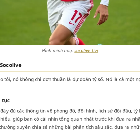
Hình minh hoạ:
socolive tivi
 Socolive
eo tôi, nó không chỉ đơn thuần là dự đoán tỷ số. Nó là cả một ng
n tục
ầy đủ các thông tin về phong độ, đội hình, lịch sử đối đầu, tỷ 
hiểu, giúp bạn có cái nhìn tổng quan nhất trước khi đưa ra nh
 thường xuyên chia sẻ những bài phân tích sâu sắc, đưa ra n