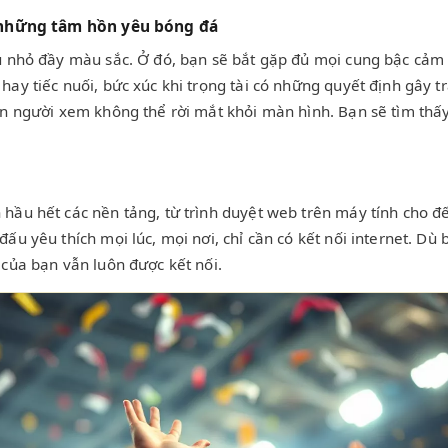
a những tâm hồn yêu bóng đá
u nhỏ đầy màu sắc. Ở đó, bạn sẽ bắt gặp đủ mọi cung bậc cảm xú
hay tiếc nuối, bức xúc khi trọng tài có những quyết định gây tr
iến người xem không thể rời mắt khỏi màn hình. Bạn sẽ tìm thấ
 hầu hết các nền tảng, từ trình duyệt web trên máy tính cho đ
đấu yêu thích mọi lúc, mọi nơi, chỉ cần có kết nối internet. D
 của bạn vẫn luôn được kết nối.