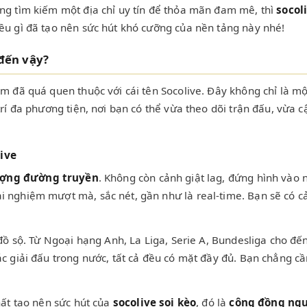
ng tìm kiếm một địa chỉ uy tín để thỏa mãn đam mê, thì
socol
ều gì đã tạo nên sức hút khó cưỡng của nền tảng này nhé!
t đến vậy?
m đã quá quen thuộc với cái tên Socolive. Đây không chỉ là m
rí đa phương tiện, nơi bạn có thể vừa theo dõi trận đấu, vừa cậ
ive
ượng đường truyền
. Không còn cảnh giật lag, đứng hình vào
 nghiệm mượt mà, sắc nét, gần như là real-time. Bạn sẽ có c
 đồ sộ. Từ Ngoại hạng Anh, La Liga, Serie A, Bundesliga cho đ
 giải đấu trong nước, tất cả đều có mặt đầy đủ. Bạn chẳng cần
hất tạo nên sức hút của
socolive soi kèo
, đó là
cộng đồng ngư