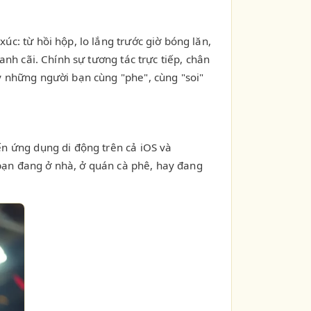
c: từ hồi hộp, lo lắng trước giờ bóng lăn,
anh cãi. Chính sự tương tác trực tiếp, chân
y những người bạn cùng "phe", cùng "soi"
ến ứng dụng di động trên cả iOS và
ù bạn đang ở nhà, ở quán cà phê, hay đang