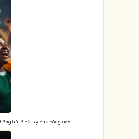
không bỏ lỡ bất kỳ pha bóng nào.