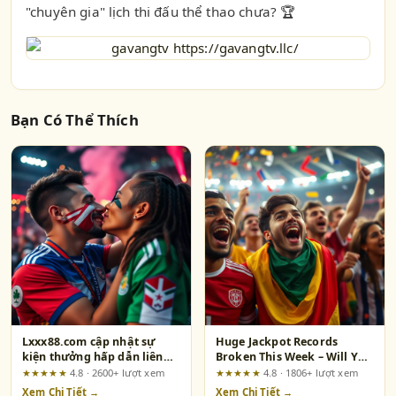
"chuyên gia" lịch thi đấu thể thao chưa? 🏆
Bạn Có Thể Thích
Lxxx88.com cập nhật sự
Huge Jackpot Records
kiện thưởng hấp dẫn liên
Broken This Week – Will You
tục: Đánh giá tổng quan
Be the Next Big Winner at
★★★★★
4.8 · 2600+ lượt xem
★★★★★
4.8 · 1806+ lượt xem
dưới góc nhìn quản lý rủi ro
Lucky88?
Xem Chi Tiết →
Xem Chi Tiết →