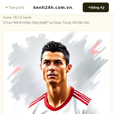
kenh24h.com.vn
.
Trang Chủ
Đăng Ký
Home
›
Tất Cả Game
›
Vì Sao “Mảnh Ghép Công Nghệ” Lại Quan Trọng Với Dân Văn