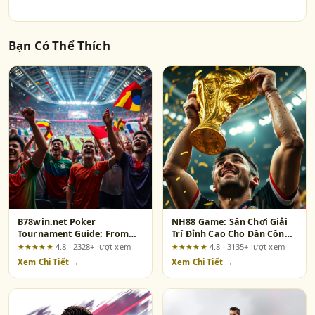
Bạn Có Thể Thích
B78win.net Poker
NH88 Game: Sân Chơi Giải
Tournament Guide: From
Trí Đỉnh Cao Cho Dân Công
First Buy-In to Final Table
Nghệ
★★★★★
4.8 · 2328+ lượt xem
★★★★★
4.8 · 3135+ lượt xem
Xem Chi Tiết →
Xem Chi Tiết →