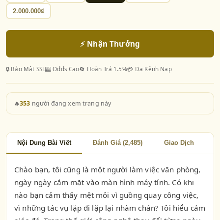
2.000.000₫
⚡ Nhận Thưởng
🔒 Bảo Mật SSL
🎰 Odds Cao
🔄 Hoàn Trả 1.5%
💳 Đa Kênh Nạp
🔥
353
người đang xem trang này
Nội Dung Bài Viết
Đánh Giá (2,485)
Giao Dịch
Chào bạn, tôi cũng là một người làm việc văn phòng,
ngày ngày cắm mặt vào màn hình máy tính. Có khi
nào bạn cảm thấy mệt mỏi vì guồng quay công việc,
vì những tác vụ lặp đi lặp lại nhàm chán? Tôi hiểu cảm