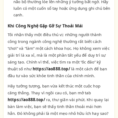
não bộ thường lóe lên những ý tưởng bất ngờ. Hãy
luôn có một cuốn sổ tay hoặc ứng dụng ghi chú bên
cạnh.
Khi Công Nghệ Gặp Gỡ Sự Thoải Mái
Tôi nhận thấy một điều thú vị: những người thành
công trong ngành công nghệ thường rất biết cách
“chơi” và “làm” một cách khoa học. Họ không xem việc
giải trí là xa xỉ, mà là một phần tất yếu để duy trì sự
sáng tạo. Chính vì thế, việc tìm ra một “ốc đảo” kỹ
thuật số như
https://ao888.top/
là một cách để bạn
đầu tư vào sức khỏe tinh thần của chính mình.
Hãy tưởng tượng, bạn vừa kết thúc một cuộc họp
căng thẳng. Thay vì ngồi cau có, bạn mở tab
https://ao888.top/
ra, thư giãn vài phút. Khi quay lại
bàn làm việc, bạn sẽ thấy tinh thần thoải mái hơn
hẳn. Đó không phải là một mẹo nhỏ hữu ích hay sao?