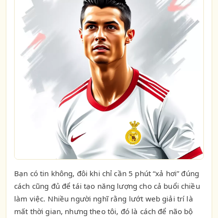
Bạn có tin không, đôi khi chỉ cần 5 phút “xả hơi” đúng
cách cũng đủ để tái tạo năng lượng cho cả buổi chiều
làm việc. Nhiều người nghĩ rằng lướt web giải trí là
mất thời gian, nhưng theo tôi, đó là cách để não bộ