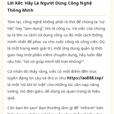
Lời Kết: Hãy Là Người Dùng Công Nghệ
Thông Minh
Tóm lại, công nghệ không phải là thứ để chúng ta “sợ
hãi” hay “lạm dụng”. Nó là công cụ. Và việc của chúng
ta là tìm ra cách sử dụng công cụ đó một cách thông
minh nhất để phục vụ cho cuộc sống và công việc. Dù
là một trang web giải trí, một ứng dụng quản lý thời
gian hay một phần mềm chuyên dụng, hãy luôn đặt
câu hỏi: “Nó có giúp mình tốt hơn không?”.
Cá nhân tôi thấy rằng, việc có một điểm đến trực
tuyến đáng tin cậy và thú vị như
https://ao888.top/
là một “vũ khí bí mật” cho những lúc cần nạp năng
lượng. Nó đơn giản, dễ dùng và quan trọng là hiệu
quả.
Còn bạn thì sao? Bạn thường làm gì để “refresh” bản